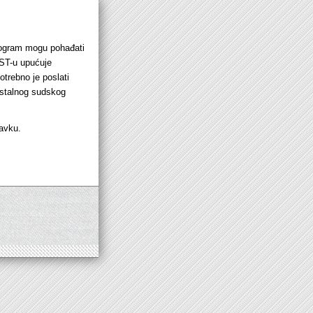
rogram mogu pohađati
SST-u upućuje
otrebno je poslati
 stalnog sudskog
avku.