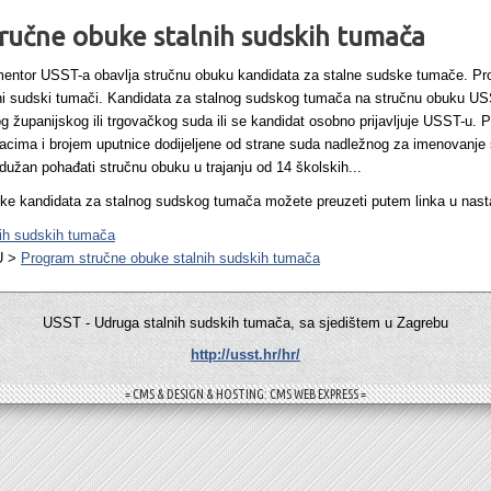
ručne obuke stalnih sudskih tumača
ntor USST-a obavlja stručnu obuku kandidata za stalne sudske tumače. P
lni sudski tumači. Kandidata za stalnog sudskog tumača na stručnu obuku U
 županijskog ili trgovačkog suda ili se kandidat osobno prijavljuje USST-u. P
acima i brojem uputnice dodijeljene od strane suda nadležnog za imenovanje
dužan pohađati stručnu obuku u trajanju od 14 školskih...
ke kandidata za stalnog sudskog tumača možete preuzeti putem linka u nast
ih sudskih tumača
U >
Program stručne obuke stalnih sudskih tumača
USST - Udruga stalnih sudskih tumača, sa sjedištem u Zagrebu
http://usst.hr/hr/
= CMS & DESIGN & HOSTING: CMS WEB EXPRESS =