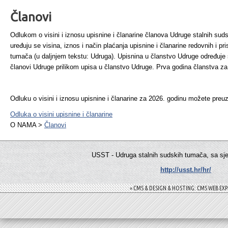
Članovi
Odlukom o visini i iznosu upisnine i članarine članova Udruge stalnih sud
uređuju se visina, iznos i način plaćanja upisnine i članarine redovnih i p
tumača (u daljnjem tekstu: Udruga). Upisnina u članstvo Udruge određuje
članovi Udruge prilikom upisa u članstvo Udruge. Prva godina članstva za
Odluku o visini i iznosu upisnine i članarine za 2026. godinu možete preu
Odluka o visini upisnine i članarine
O NAMA >
Članovi
USST - Udruga stalnih sudskih tumača, sa sj
http://usst.hr/hr/
= CMS & DESIGN & HOSTING: CMS WEB EXP