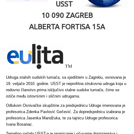
USST
10 090 ZAGREB
ALBERTA FORTISA 15A
Udruga stalnih sudskih tumača, sa sjedištem u Zagrebu, osnovana je
19. veljače 2010. godine. USST je neprofitna strukovna udruga koja u
redovno članstvo prima isključivo stalne sudske tumače, čime se
ističe među istovrsnim i sličnim udrugama.
Odlukom Osnivačke skupštine za predsjednicu Udruge imenovana je
profesorica Zdenka Pavlović Gečević. Za dopredsjednicu izabrana je
profesorica Jasenka Mandžuka, te za tajnicu Udruge profesorica
Ivana Bosanac.
Temeljno načelo USST-a je promicanje i očuvanje dostojanstva i