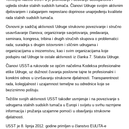
ugleda struke stalnih sudskih tumača. Članovi Udruge svojim aktivnim
djelovanjem i zalaganjem neprestano doprinose unaprjeđenju kvalitete
rada stalnih sudskih tumača.
Osnovni je sadržaj aktivnosti Udruge strukovno povezivanje i stručno
usavršavanje članova; organiziranje savjetovanja, predavanja,
seminara, kongresa, tribina i drugih stručnih skupova o problematici
rada; suradnja s drugim istovrsnim i sličnim udrugama i
organizacijama u inozemstvu, kao i svim organizacijama koje
podupiru rad Udruge te ostale aktivnosti iz članka 7. Statuta Udruge.
Članovi USST-a rukovode se općim načelima Kodeksa profesionalne
etike Udruge, uz dužnost čuvanja poslovne tajne te profesionalni i
korektni odnos u izvršavanju strukovne djelatnosti. Transparentnost
rada, kolegijalnost i uzajamnost temeljne su odrednice koje se
beziznimno poštuju.
Težište svojih aktivnosti USST također usmjeruje i na povezivanje s
udrugama stalnih sudskih tumača u Europi i svijetu u svrhu razmjene
informacija i pružanja uzajamne pomoći u obavljanju strukovne
djelatnosti.
USST je 8. lipnja 2012. godine primljen u članstvo EULITA-e