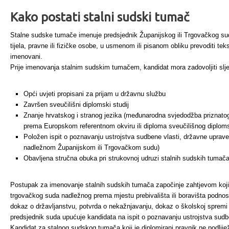
Kako postati stalni sudski tumač
Stalne sudske tumače imenuje predsjednik Županijskog ili Trgovačkog sud
tijela, pravne ili fizičke osobe, u usmenom ili pisanom obliku prevoditi te
imenovani.
Prije imenovanja stalnim sudskim tumačem, kandidat mora zadovoljiti slj
Opći uvjeti propisani za prijam u državnu službu
Završen sveučilišni diplomski studij
Znanje hrvatskog i stranog jezika (međunarodna svjedodžba priznatog
prema Europskom referentnom okviru ili diploma sveučilišnog diploms
Položen ispit o poznavanju ustrojstva sudbene vlasti, državne uprave i
nadležnom Županijskom ili Trgovačkom sudu)
Obavljena stručna obuka pri strukovnoj udruzi stalnih sudskih tumač
Postupak za imenovanje stalnih sudskih tumača započinje zahtjevom koji 
trgovačkog suda nadležnog prema mjestu prebivališta ili boravišta podnosit
dokaz o državljanstvu, potvrda o nekažnjavanju, dokaz o školskoj spremi i
predsjednik suda upućuje kandidata na ispit o poznavanju ustrojstva sudbe
Kandidat za stalnog sudskog tumača koji je diplomirani pravnik ne podlijež