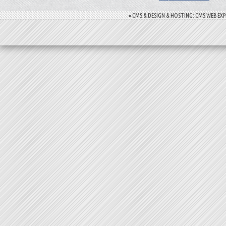
= CMS & DESIGN & HOSTING: CMS WEB EXP