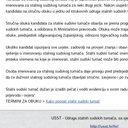
imenovana za stalnog sudskog tumača za neki drugi jezik. Nakon uspješn
kandidata na stručnu obuku u jednu od strukovnih udruga stalnih sudskih
Stručna obuka kandidata za stalne sudske tumače obavlja se prema progr
sudskih tumača, a odobrava ih Ministarstvo pravosuđa. Obuka može traja
obuke, predsjednik odgovarajućeg županijskog, odnosno trgovačkog suda 
Ukoliko kandidat ispunjava sve uvjete, zadovolji na provjeri znanja i obav
rješenje o imenovanju stalnog sudskog tumača. Stalni sudski tumač imenu
proteka vremena na koje je imenovan, stalni sudski tumač može biti pono
Osoba imenovana za stalnog sudskog tumača daje prisegu pred predsjed
da će dužnost stalnog sudskog tumača obavljati stručno, savjesno i po s
Stalni sudski tumač dužan je izraditi pečat i voditi evidenciju o svom rad
prijevoda i ovjera“.
TERMINI ZA OBUKU >
Kako postati stalni sudski tumač
USST - Udruga stalnih sudskih tumača, sa sj
http://usst.hr/hr/