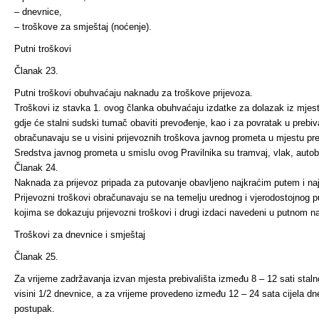
– dnevnice,
– troškove za smještaj (noćenje).
Putni troškovi
Članak 23.
Putni troškovi obuhvaćaju naknadu za troškove prijevoza.
Troškovi iz stavka 1. ovog članka obuhvaćaju izdatke za dolazak iz mjest
gdje će stalni sudski tumač obaviti prevođenje, kao i za povratak u prebiv
obračunavaju se u visini prijevoznih troškova javnog prometa u mjestu pre
Sredstva javnog prometa u smislu ovog Pravilnika su tramvaj, vlak, autobu
Članak 24.
Naknada za prijevoz pripada za putovanje obavljeno najkraćim putem i n
Prijevozni troškovi obračunavaju se na temelju urednog i vjerodostojnog pu
kojima se dokazuju prijevozni troškovi i drugi izdaci navedeni u putnom n
Troškovi za dnevnice i smještaj
Članak 25.
Za vrijeme zadržavanja izvan mjesta prebivališta između 8 – 12 sati st
visini 1/2 dnevnice, a za vrijeme provedeno između 12 – 24 sata cijela dne
postupak.