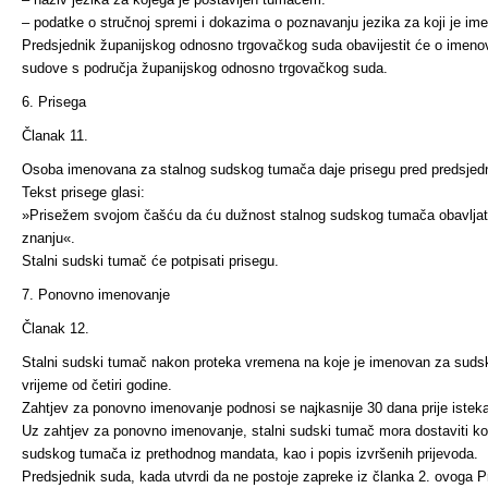
– podatke o stručnoj spremi i dokazima o poznavanju jezika za koji je im
Predsjednik županijskog odnosno trgovačkog suda obavijestit će o imen
sudove s područja županijskog odnosno trgovačkog suda.
6. Prisega
Članak 11.
Osoba imenovana za stalnog sudskog tumača daje prisegu pred predsjed
Tekst prisege glasi:
»Prisežem svojom čašću da ću dužnost stalnog sudskog tumača obavljati
znanju«.
Stalni sudski tumač će potpisati prisegu.
7. Ponovno imenovanje
Članak 12.
Stalni sudski tumač nakon proteka vremena na koje je imenovan za sud
vrijeme od četiri godine.
Zahtjev za ponovno imenovanje podnosi se najkasnije 30 dana prije isteka
Uz zahtjev za ponovno imenovanje, stalni sudski tumač mora dostaviti kop
sudskog tumača iz prethodnog mandata, kao i popis izvršenih prijevoda.
Predsjednik suda, kada utvrdi da ne postoje zapreke iz članka 2. ovoga Pr