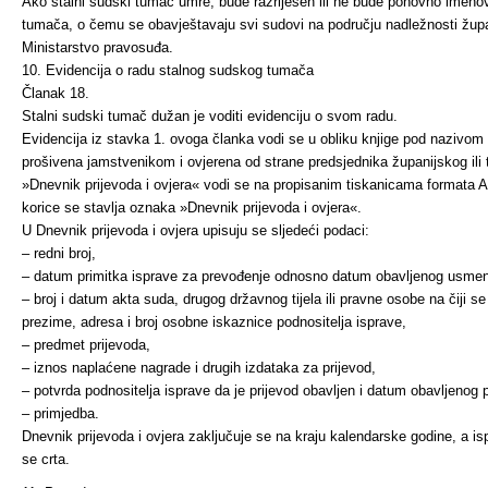
Ako stalni sudski tumač umre, bude razriješen ili ne bude ponovno imenov
tumača, o čemu se obavještavaju svi sudovi na području nadležnosti žup
Ministarstvo pravosuđa.
10. Evidencija o radu stalnog sudskog tumača
Članak 18.
Stalni sudski tumač dužan je voditi evidenciju o svom radu.
Evidencija iz stavka 1. ovoga članka vodi se u obliku knjige pod nazivom 
prošivena jamstvenikom i ovjerena od strane predsjednika županijskog ili 
»Dnevnik prijevoda i ovjera« vodi se na propisanim tiskanicama formata A
korice se stavlja oznaka »Dnevnik prijevoda i ovjera«.
U Dnevnik prijevoda i ovjera upisuju se sljedeći podaci:
– redni broj,
– datum primitka isprave za prevođenje odnosno datum obav­ljenog usme
– broj i datum akta suda, drugog državnog tijela ili pravne osobe na čiji s
prezime, adresa i broj osobne iskaznice podnositelja isprave,
– predmet prijevoda,
– iznos naplaćene nagrade i drugih izdataka za prijevod,
– potvrda podnositelja isprave da je prijevod obavljen i datum obavljenog p
– primjedba.
Dnevnik prijevoda i ovjera zaključuje se na kraju kalendarske godine, a i
se crta.