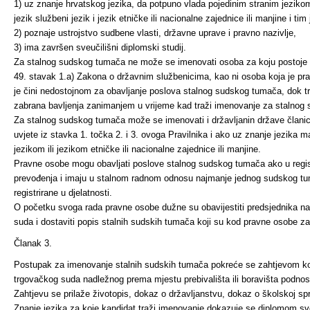
1) uz znanje hrvatskog jezika, da potpuno vlada pojedinim stranim jezikom
jezik službeni jezik i jezik etničke ili nacionalne zajednice ili manjine i tim
2) poznaje ustrojstvo sudbene vlasti, državne uprave i pravno nazivlje,
3) ima završen sveučilišni diplomski studij.
Za stalnog sudskog tumača ne može se imenovati osoba za koju postoje z
49. stavak 1.a) Zakona o državnim službenicima, kao ni osoba koja je 
je čini nedostojnom za obavljanje poslova stalnog sudskog tumača, dok traj
zabrana bavljenja zanimanjem u vrijeme kad traži imenovanje za stalnog
Za stalnog sudskog tumača može se imenovati i državljanin države članice
uvjete iz stavka 1. točka 2. i 3. ovoga Pravilnika i ako uz znanje jezika
jezikom ili jezikom etničke ili nacionalne zajednice ili manjine.
Pravne osobe mogu obavljati poslove stalnog sudskog tumača ako u registri
prevođenja i imaju u stalnom radnom odnosu najmanje jednog sudskog tu
registrirane u djelatnosti.
O početku svoga rada pravne osobe dužne su obavijestiti predsjednika 
suda i dostaviti popis stalnih sudskih tumača koji su kod pravne osobe z
Članak 3.
Postupak za imenovanje stalnih sudskih tumača pokreće se zahtjevom koji
trgovačkog suda nadležnog prema mjestu prebivališta ili boravišta podnosi
Zahtjevu se prilaže životopis, dokaz o državljanstvu, dokaz o školskoj spr
Znanje jezika za koje kandidat traži imenovanje dokazuje se diplomom sve