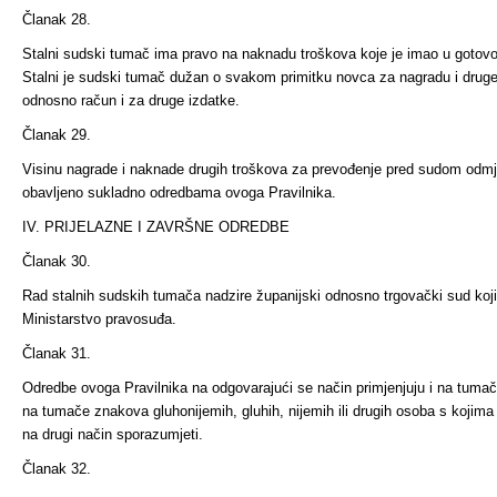
Članak 28.
Stalni sudski tumač ima pravo na naknadu troškova koje je imao u goto
Stalni je sudski tumač dužan o svakom primitku novca za nagra­du i drug
odnosno račun i za druge izdatke.
Članak 29.
Visinu nagrade i naknade drugih troškova za prevođenje pred sudom odmj
obavljeno sukladno odredbama ovoga Pravilnika.
IV. PRIJELAZNE I ZAVRŠNE ODREDBE
Članak 30.
Rad stalnih sudskih tumača nadzire županijski odnosno trgovački sud koj
Ministarstvo pravosuđa.
Članak 31.
Odredbe ovoga Pravilnika na odgovarajući se način primjenjuju i na tumače
na tumače znakova gluhonijemih, gluhih, nijemih ili drugih osoba s kojima
na drugi način sporazumjeti.
Članak 32.