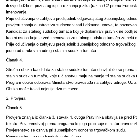
ili svjedodžbom priznatog ispita o znanju jezika (razina C2 prema Europsk
imenovanje.
Prije odlučivanja o zahtjevu predsjednik odgovarajućeg županijskog odno
provjeru znanja o ustrojstvu sudbene vlasti i državne uprave, te poznavan
Kandidat za stalnog sudskog tumača koji je diplomirani prav­nik ne podlije
kao ni osoba koja je već imenovana za stalnog sudskog tumača za neki dr
Prije odlučivanja o zahtjevu predsjednik županijskog odnosno trgovačkog
jednu od strukovnih udruga stalnih sudskih tumača.
Članak 4.
Stručna obuka kandidata za stalne sudske tumače obavljat će se prema 
stalnih sudskih tumača, koje u članstvu imaju najmanje tri stalna sudska
Program obuke odobrava Ministarstvo pravosuđa na zahtjev udruge. Uz za
Obuka može trajati najdulje dva mjeseca.
2. Provjera
Članak 5.
Provjera znanja iz članka 3. stavak 4. ovoga Pravilnika obavlja se pred P
tekstu: Povjerenstvo) prema programu kojega propisuje ministar pravosuđ
Povjerenstvo se osniva pri županijskom odnosno trgovačkom sudu.
Povjerenstvo ima predsjednika i dva člana.