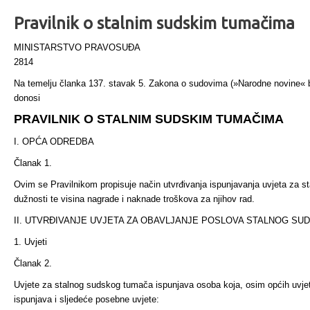
Pravilnik o stalnim sudskim tumačima
MINISTARSTVO PRAVOSUĐA
2814
Na temelju članka 137. stavak 5. Zakona o sudovima (»Narod­ne novine« br
donosi
PRAVILNIK O STALNIM SUDSKIM TUMAČIMA
I. OPĆA ODREDBA
Članak 1.
Ovim se Pravilnikom propisuje način utvrđivanja ispunjavanja uvjeta za s
dužnosti te visina nagrade i naknade troškova za njihov rad.
II. UTVRĐIVANJE UVJETA ZA OBAVLJANJE POSLOVA STALNOG S
1. Uvjeti
Članak 2.
Uvjete za stalnog sudskog tumača ispunjava osoba koja, osim općih uvjet
ispunjava i sljedeće posebne uvjete: