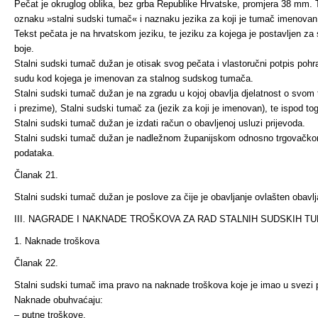
Pečat je okruglog oblika, bez grba Republike Hrvatske, promjera 38 mm. 
oznaku »stalni sudski tumač« i naznaku jezika za koji je tumač imenovan,
Tekst pečata je na hrvatskom jeziku, te jeziku za kojega je postavljen z
boje.
Stalni sudski tumač dužan je otisak svog pečata i vlastoručni potpis po
sudu kod kojega je imenovan za stalnog sudskog tumača.
Stalni sudski tumač dužan je na zgradu u kojoj obavlja djelat­nost o svom 
i prezime), Stalni sudski tumač za (jezik za koji je imenovan), te ispod tog
Stalni sudski tumač dužan je izdati račun o obavljenoj usluzi prijevoda.
Stalni sudski tumač dužan je nadležnom županijskom odnosno trgovačkom
podataka.
Članak 21.
Stalni sudski tumač dužan je poslove za čije je obavljanje ovlašten obavlj
III. NAGRADE I NAKNADE TROŠKOVA ZA RAD STALNIH SUDSKIH T
1. Naknade troškova
Članak 22.
Stalni sudski tumač ima pravo na naknade troškova koje je imao u svezi 
Naknade obuhvaćaju:
– putne troškove,