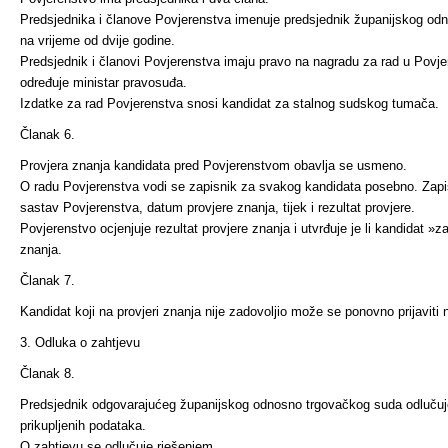
Predsjednika i članove Povjerenstva imenuje predsjednik županijskog o
na vrijeme od dvije godine.
Predsjednik i članovi Povjerenstva imaju pravo na nagradu za rad u Povje
određuje ministar pravosuđa.
Izdatke za rad Povjerenstva snosi kandidat za stalnog sudskog tumača.
Članak 6.
Provjera znanja kandidata pred Povjerenstvom obavlja se usmeno.
O radu Povjerenstva vodi se zapisnik za svakog kandidata posebno. Zapis
sastav Povjerenstva, datum provjere znanja, tijek i rezultat provjere.
Povjerenstvo ocjenjuje rezultat provjere znanja i utvrđuje je li kandidat »zad
znanja.
Članak 7.
Kandidat koji na provjeri znanja nije zadovoljio može se ponov­no prijaviti
3. Odluka o zahtjevu
Članak 8.
Predsjednik odgovarajućeg županijskog odnosno trgovačkog su­da odlučuj
prikupljenih podataka.
O zahtjevu se odlučuje rješenjem.