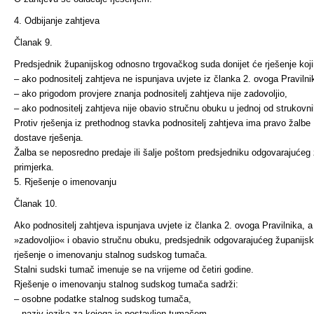
4. Odbijanje zahtjeva
Članak 9.
Predsjednik županijskog odnosno trgovačkog suda donijet će rješenje koji
– ako podnositelj zahtjeva ne ispunjava uvjete iz članka 2. ovoga Pravilni
– ako prigodom provjere znanja podnositelj zahtjeva nije zadovoljio,
– ako podnositelj zahtjeva nije obavio stručnu obuku u jednoj od strukovn
Protiv rješenja iz prethodnog stavka podnositelj zahtjeva ima pravo žalb
dostave rješenja.
Žalba se neposredno predaje ili šalje poštom predsjedniku odgovarajuće
primjerka.
5. Rješenje o imenovanju
Članak 10.
Ako podnositelj zahtjeva ispunjava uvjete iz članka 2. ovoga Pravilnika, 
»zadovoljio« i obavio stručnu obuku, predsjednik odgovarajućeg županijs
rješenje o imenovanju stalnog sudskog tumača.
Stalni sudski tumač imenuje se na vrijeme od četiri godine.
Rješenje o imenovanju stalnog sudskog tumača sadrži:
– osobne podatke stalnog sudskog tumača,
– naziv jezika za kojega je postavljen tumačem.