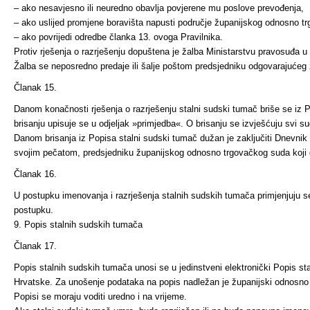
– ako nesavjesno ili neuredno obavlja povjerene mu poslove prevođenja,
– ako uslijed promjene boravišta napusti područje županijskog odnosno t
– ako povrijedi odredbe članka 13. ovoga Pravilnika.
Protiv rješenja o razrješenju dopuštena je žalba Ministarstvu pravosuđa u
Žalba se neposredno predaje ili šalje poštom predsjedniku odgovarajuće
Članak 15.
Danom konačnosti rješenja o razrješenju stalni sudski tumač briše se iz 
brisanju upisuje se u odjeljak »primjedba«. O brisanju se izvješćuju svi su
Danom brisanja iz Popisa stalni sudski tumač dužan je zaključi­ti Dnevnik p
svojim pečatom, predsjedniku županijskog odnosno trgovačkog suda koji
Članak 16.
U postupku imenovanja i razrješenja stalnih sudskih tumača primjenjuj
postupku.
9. Popis stalnih sudskih tumača
Članak 17.
Popis stalnih sudskih tumača unosi se u jedinstveni elektronički Popis st
Hrvatske. Za unošenje podataka na popis nadležan je županijski odnosno 
Popisi se moraju voditi uredno i na vrijeme.