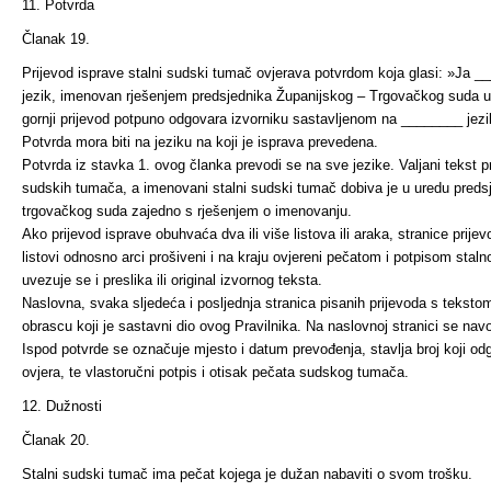
11. Potvrda
Članak 19.
Prijevod isprave stalni sudski tumač ovjerava potvrdom koja glasi: »Ja 
jezik, imenovan rješenjem predsjednika Županijskog – Trgovačkog suda 
gornji prijevod potpuno odgovara izvorniku sastavljenom na ________ jezi
Potvrda mora biti na jeziku na koji je isprava prevedena.
Potvrda iz stavka 1. ovog članka prevodi se na sve jezike. Valjani tekst p
sudskih tumača, a imenovani stalni sudski tumač dobiva je u uredu preds
trgovačkog suda zajedno s rješenjem o imenovanju.
Ako prijevod isprave obuhvaća dva ili više listova ili araka, stranice prij
listovi odnos­no arci prošiveni i na kraju ovjereni pečatom i potpisom sta
uvezuje se i preslika ili original izvornog teksta.
Naslovna, svaka sljedeća i posljednja stranica pisanih prijevoda s tekst
obrascu koji je sastavni dio ovog Pravilnika. Na naslovnoj stranici se na
Ispod potvrde se označuje mjesto i datum prevođenja, stavlja broj koji od
ovjera, te vla­storučni potpis i otisak pečata sudskog tumača.
12. Dužnosti
Članak 20.
Stalni sudski tumač ima pečat kojega je dužan nabaviti o svom trošku.