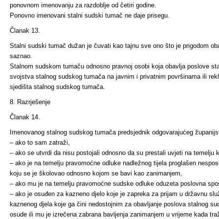
ponovnom imenovanju za razdoblje od četiri godine.
Ponovno imenovani stalni sudski tumač ne daje prisegu.
Članak 13.
Stalni sudski tumač dužan je čuvati kao tajnu sve ono što je prigodom o
saznao.
Stalnom sudskom tumaču odnosno pravnoj osobi koja obavlja poslove sta
svojstva stalnog sudskog tumača na javnim i privatnim površinama ili rek
sjedišta stalnog sudskog tumača.
8. Razrješenje
Članak 14.
Imenovanog stalnog sudskog tumača predsjednik odgovarajućeg županijsk
– ako to sam zatraži,
– ako se utvrdi da nisu postojali odnosno da su prestali uvjeti na temelju 
– ako je na temelju pravomoćne odluke nadležnog tijela progla­šen nesposob
koju se je školovao odnosno kojom se bavi kao zanimanjem,
– ako mu je na temelju pravomoćne sudske odluke oduzeta poslovna spo
– ako je osuđen za kazneno djelo koje je zapreka za prijam u državnu s
kaznenog djela koje ga čini nedostojnim za obavljanje poslova stalnog su
osude ili mu je izrečena zabrana bavljenja zanimanjem u vrijeme kada tr