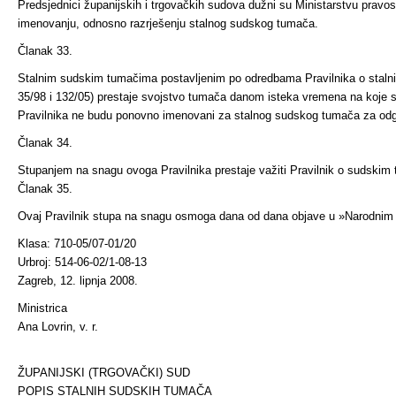
Predsjednici županijskih i trgovačkih sudova dužni su Ministarstvu pravosu
imenovanju, odnosno razrješenju stalnog sudskog tumača.
Članak 33.
Stalnim sudskim tumačima postavljenim po odredbama Pravilnika o stal
35/98 i 132/05) prestaje svojstvo tumača danom isteka vremena na koje
Pravilnika ne budu ponovno imenovani za stalnog sudskog tumača za odgo
Članak 34.
Stupanjem na snagu ovoga Pravilnika prestaje važiti Pravilnik o sudskim
Članak 35.
Ovaj Pravilnik stupa na snagu osmoga dana od dana objave u »Narodnim
Klasa: 710-05/07-01/20
Urbroj: 514-06-02/1-08-13
Zagreb, 12. lipnja 2008.
Ministrica
Ana Lovrin, v. r.
ŽUPANIJSKI (TRGOVAČKI) SUD
POPIS STALNIH SUDSKIH TUMAČA