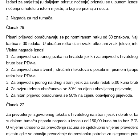
Izdaci za smještaj (u daljnjem tekstu: noćenje) priznaju se u punom izno
noćenja u hotelu u istom mjestu, a koji se priznaju i sucu.
2. Nagrada za rad tumača
Članak 26.
Pisani prijevodi obračunavaju se po normiranom retku od 50 znakova. Naj
kartica s 30 redaka. U obračun retka ulazi svaki otkucani znak (slovo, inte
Visina nagrade iznosi:
1. Za prijevod sa stranog jezika na hrvatski jezik i za prijevod s hrvatsko
bruto bez PDV-a;
2. Za prijevod znanstvenih, stručnih i tekstova s posebnim pis­mom (arapsk
retku bez PDV-a;
3. Za prijevod s jednog na drugi strani jezik za svaki redak 5,00 kuna bru
4. Za ovjeru teksta obračunava se 30% na cijenu obavljenog prijevoda;
5. Za hitan prijevod obračunava se 50% na cijenu obavljenog prijevoda.
Članak 27.
Za prevođenje izgovorenog teksta s hrvatskog na strani jezik i obratno, ka
sudskom tumaču pripada nagrada u iznosu od 150,00 kuna bruto bez PDV-
U vrijeme utrošeno za prevođenje računa se cjelokupno vrijeme provede
mjesto gdje se obav­lja prevođenje do prestanka potrebe za njegovom pri