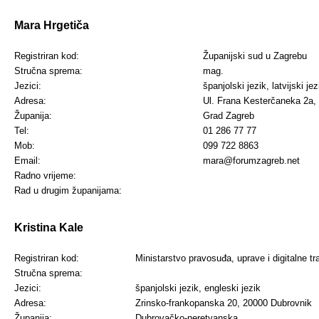
Mara Hrgetiča
Registriran kod:
Županijski sud u Zagrebu
Stručna sprema:
mag.
Jezici:
španjolski jezik, latvijski jez
Adresa:
Ul. Frana Kesterčaneka 2a,
Županija:
Grad Zagreb
Tel:
01 286 77 77
Mob:
099 722 8863
Email:
mara@forumzagreb.net
Radno vrijeme:
Rad u drugim županijama:
Kristina Kale
Registriran kod:
Ministarstvo pravosuđa, uprave i digitalne t
Stručna sprema:
Jezici:
španjolski jezik
, engleski jezik
Adresa:
Zrinsko-frankopanska 20, 20000 Dubrovnik
Županija:
Dubrovačko-neretvanska