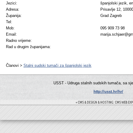
Jezici:
španjolski jezik,
en
Adresa:
Prisavlje 12, 1000
Županija:
Grad Zagreb
Tel:
Mob:
095 909 73 98
Email:
marija.schjaer@gm
Radno vrijeme:
Rad u drugim županijama:
Članovi >
Stalni sudski tumači za španjolski jezik
USST - Udruga stalnih sudskih tumača, sa sj
http://usst.hr/hr/
= CMS & DESIGN & HOSTING: CMS WEB EXP