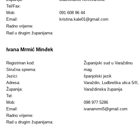
Tel/Fax:
Mob:
091 608 96 44
Email:
kristina.kale01@gmail.com
Radno vrijeme:
Rad u drugim županijama:
Ivana Mrmić Minđek
Registriran kod:
Županijski sud u Varaždinu
Stručna sprema:
mag.
Jezici:
španjolski jezik
Adresa:
Varaždin, Ludbreška ulica 5/II
Županija:
Varaždinska županija
Tel:
Mob:
098 977 5286
Email:
ivanamrmi5@gmail.com
Radno vrijeme:
Rad u drugim županijama: