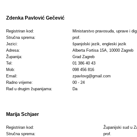
Zdenka Pavlović Gečević
Registriran kod:
Ministarstvo pravosuđa, uprave i dig
Stručna sprema:
prof.
Jezici:
španjolski jezik,
engleski jezik
Adresa:
Alberta Fortisa 15A, 10000 Zagreb
Županija:
Grad Zagreb
Tel:
01 386 40 43
Mob:
098 456 816
Email:
zpavlovg@gmail.com
Radno vrijeme:
00 - 24
Rad u drugim županijama:
Da
Marija Schjaer
Registriran kod:
Županijski sud u Z
Stručna sprema:
prof.