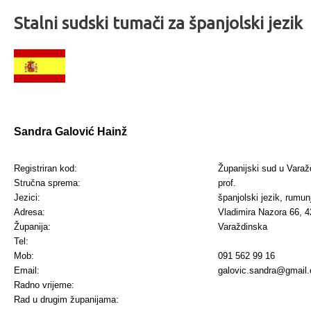
Stalni sudski tumači za španjolski jezik
Sandra Galović Hainž
Registriran kod:
Županijski sud u Varaž
Stručna sprema:
prof.
Jezici:
španjolski jezik, rumunj
Adresa:
Vladimira Nazora 66, 
Županija:
Varaždinska
Tel:
Mob:
091 562 99 16
Email:
galovic.sandra@gmail
Radno vrijeme:
Rad u drugim županijama: