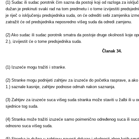
(1) Sudac ili sudac porotnik čim sazna da postoji koji od razloga za isklj
dužan je prekinuti svaki rad na tom predmetu i o tome izvijestiti predsjed
je riječ o isključenju predsjednika suda, on će odrediti sebi zamjenika iz
zatražit će od predsjednika neposredno višeg suda da odredi zamjenu.
(2) Ako sudac ili sudac porotnik smatra da postoje druge okolnosti koje o
2.), izvijestit će o tome predsjednika suda.
Članak 34.
(1) Izuzeće mogu tražiti i stranke.
(2) Stranke mogu podnijeti zahtjev za izuzeće do početka rasprave, a ako 
1.) saznale kasnije, zahtjev podnose odmah nakon saznanja.
(3) Zahtjev za izuzeće suca višeg suda stranka može staviti u žalbi ili u 
sjednice tog suda.
(4) Stranka može tražiti izuzeće samo poimenično određenog suca ili suca
odnosno suca višeg suda.
(5) Stranka je dužna u zahtjevu navesti dokaze i okolnosti zbog kojih sm