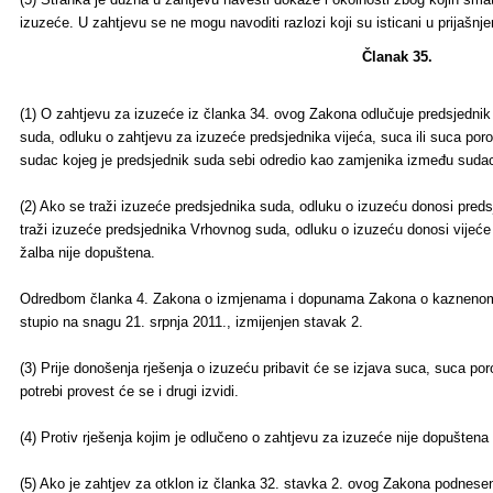
izuzeće. U zahtjevu se ne mogu navoditi razlozi koji su isticani u prijašnj
Članak 35.
(1) O zahtjevu za izuzeće iz članka 34. ovog Zakona odlučuje predsjednik 
suda, odluku o zahtjevu za izuzeće predsjednika vijeća, suca ili suca poro
sudac kojeg je predsjednik suda sebi odredio kao zamjenika između suda
(2) Ako se traži izuzeće predsjednika suda, odluku o izuzeću donosi pred
traži izuzeće predsjednika Vrhovnog suda, odluku o izuzeću donosi vijeće 
žalba nije dopuštena.
Odredbom članka 4. Zakona o izmjenama i dopunama Zakona o kaznenom 
stupio na snagu 21. srpnja 2011., izmijenjen stavak 2.
(3) Prije donošenja rješenja o izuzeću pribavit će se izjava suca, suca p
potrebi provest će se i drugi izvidi.
(4) Protiv rješenja kojim je odlučeno o zahtjevu za izuzeće nije dopušten
(5) Ako je zahtjev za otklon iz članka 32. stavka 2. ovog Zakona podnesen