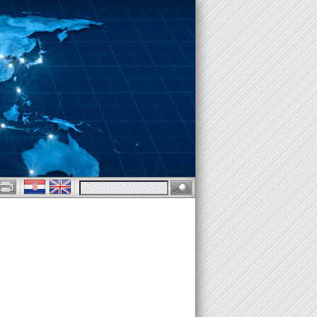
GJËSOR - USTANOVENÝ SOUDNÍ TLUMOČNÍK - COURT INTERPRETER -