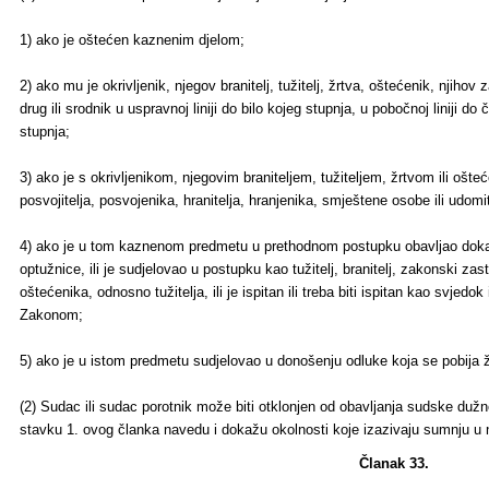
1) ako je oštećen kaznenim djelom;
2) ako mu je okrivljenik, njegov branitelj, tužitelj, žrtva, oštećenik, njiho
drug ili srodnik u uspravnoj liniji do bilo kojeg stupnja, u pobočnoj liniji do
stupnja;
3) ako je s okrivljenikom, njegovim braniteljem, tužiteljem, žrtvom ili ošt
posvojitelja, posvojenika, hranitelja, hranjenika, smještene osobe ili udomit
4) ako je u tom kaznenom predmetu u prethodnom postupku obavljao dokazne
optužnice, ili je sudjelovao u postupku kao tužitelj, branitelj, zakonski za
oštećenika, odnosno tužitelja, ili je ispitan ili treba biti ispitan kao svjedok
Zakonom;
5) ako je u istom predmetu sudjelovao u donošenju odluke koja se pobija ž
(2) Sudac ili sudac porotnik može biti otklonjen od obavljanja sudske duž
stavku 1. ovog članka navedu i dokažu okolnosti koje izazivaju sumnju u 
Članak 33.