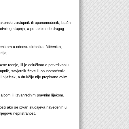
v zakonski zastupnik ili opunomoćenik, bračni
 četvrtog stupnja, a po tazbini do drugog
ećenikom u odnosu skrbnika, štićenika,
elja;
 radnje, ili je odlučivao o potvrđivanju
stupnik, savjetnik žrtve ili opunomoćenik
 ili vještak, a drukčije nije propisano ovim
albom ili izvanrednim pravnim lijekom.
nosti ako se izvan slučajeva navedenih u
njegovu nepristranost.