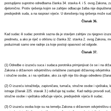
postupljeno suprotno odredbama članka 34. stavka 4. i 5. ovog Zakona, zah
djelomično. Protiv rješenja kojim se zahtjev odbacuje žalba nije dopušten
predsjednik suda, a na raspravi vijeće. U donošenju tog rješenja može sudj
Članak 36.
Kad sudac ili sudac porotnik sazna da je stavljen zahtjev za njegovo izuz
predmetu, a ako je riječ o otklonu iz članka 32. stavka 2. ovog Zakona, m
poduzimati samo one radnje za koje postoji opasnost od odgode.
Članak 37.
(1) Odredbe o izuzeću suca i sudaca porotnika primjenjivat će se i na drž
Zakona o državnom odvjetništvu ovlaštene zastupati državnog odvjetnika u
i stručne osobe, a i na vještake, ako za njih nije što drugo određeno (člana
(2) O izuzeću istražitelja, zapisničara, tumača, stručne osobe i vještaka, k
istrage (članak 225. stavak 3.) odlučuje taj sudac. Kad radnju provodi sud,
stručne osobe i vještaka odlučuje vijeće, predsjednik vijeća ili sudac.
(3) O izuzeću osoba koje su na temelju Zakona o državnom odvjetništvu 