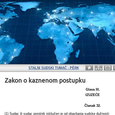
STALNI SUDSKI TUMAČ - PËRKTHYES I PËRHERSHËM GJY
Zakon o kaznenom postupku
Glava III.
IZUZEĆE
Članak 32.
(1) Sudac ili sudac porotnik isključen je od obavljanja sudske dužnosti: