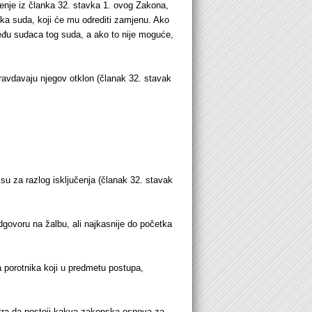
učenje iz članka 32. stavka 1. ovog Zakona,
nika suda, koji će mu odrediti zamjenu. Ako
među sudaca tog suda, a ako to nije moguće,
pravdavaju njegov otklon (članak 32. stavak
su za razlog isključenja (članak 32. stavak
odgovoru na žalbu, ali najkasnije do početka
 porotnika koji u predmetu postupa,
atra da postoji kakva zakonska osnova za