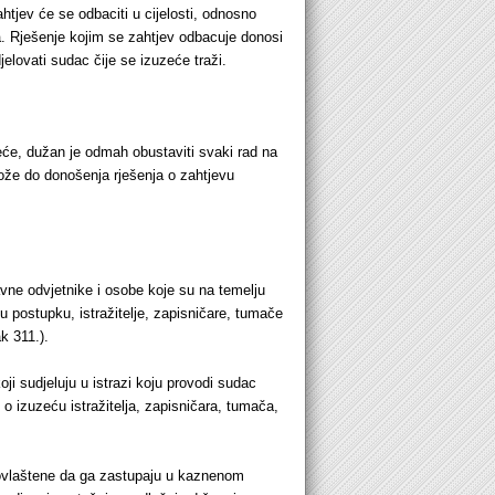
tjev će se odbaciti u cijelosti, odnosno
a. Rješenje kojim se zahtjev odbacuje donosi
elovati sudac čije se izuzeće traži.
eće, dužan je odmah obustaviti svaki rad na
ože do donošenja rješenja o zahtjevu
avne odvjetnike i osobe koje su na temelju
 postupku, istražitelje, zapisničare, tumače
k 311.).
oji sudjeluju u istrazi koju provodi sudac
 o izuzeću istražitelja, zapisničara, tumača,
ovlaštene da ga zastupaju u kaznenom