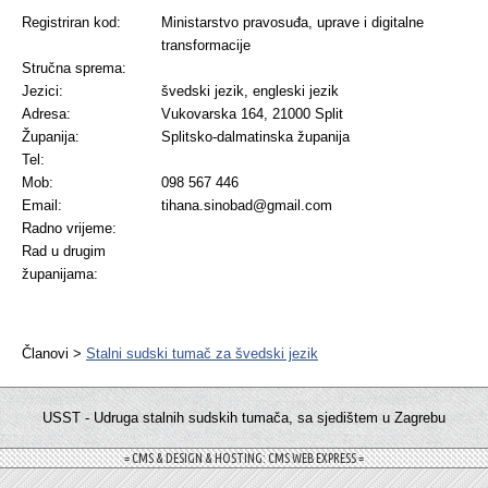
Registriran kod:
Ministarstvo pravosuđa, uprave i digitalne
transformacije
Stručna sprema:
Jezici:
švedski jezik, engleski jezik
Adresa:
Vukovarska 164, 21000 Split
Županija:
Splitsko-dalmatinska županija
Tel:
Mob:
098 567 446
Email:
tihana.sinobad@gmail.com
Radno vrijeme:
Rad u drugim
županijama:
Članovi >
Stalni sudski tumač za švedski jezik
USST - Udruga stalnih sudskih tumača, sa sjedištem u Zagrebu
= CMS & DESIGN & HOSTING: CMS WEB EXPRESS =